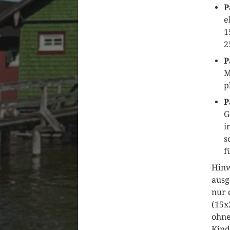
P
e
1
2
P
M
p
P
G
i
s
f
Hinw
ausg
nur 
(15x
ohne
Kind