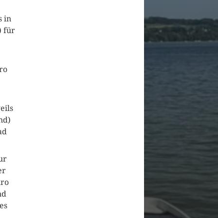
 in
 für
ro
eils
nd)
ad
ur
er
uro
nd
es