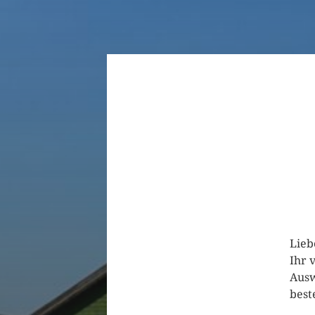
Lieb
Ihr 
Ausw
best