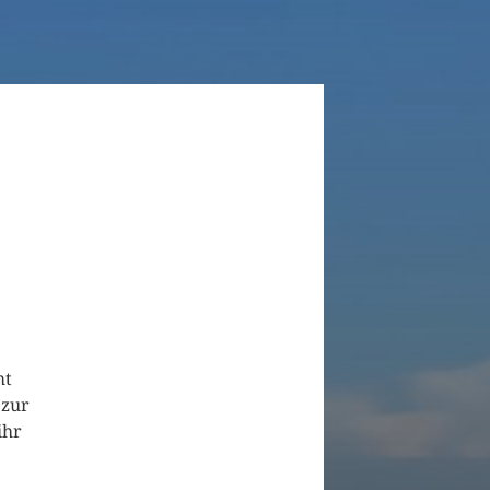
mt
 zur
ihr