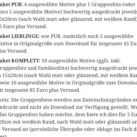
aket PUR:
4 ausgewählte Motive plus 1 Gruppenfoto (oder
ben 5 ausgewählte Motive) hochwertig ausgedruckt jeweils
5x20cm (nach Wahl matt oder glänzend, mit weißem Rand)
5 Euro plus Versand.
aket LIEBLINGE:
wie PUR, zusätzlich noch 5 ausgewählte
otive in Originalgröße zum Download für insgesamt 45 Eu
lus Versand.
aket KOMPLETT:
10 ausgewählte Motive (ggfs. inkl.
ruppenfoto und Familienfoto) hochwertig ausgedruckt jew
n 15x20cm (nach Wahl matt oder glänzend, mit weißem Ra
owie 10 ausgewählte Motive in Originalgröße zum Downlo
ür insgesamt 85 Euro plus Versand.
eis: Die Gruppenfotos werden aus Datenschutzgründen n
edruckt und nicht als Download zur Verfügung gestellt. W
das Gruppenfoto haben möchte, dem biete ich dies für 5 E
20cm mit weißem Rand, nach Wahl matt oder glänzend) u
 Versand an (persönliche Übergabe oder Ablage ins Fach d
es).